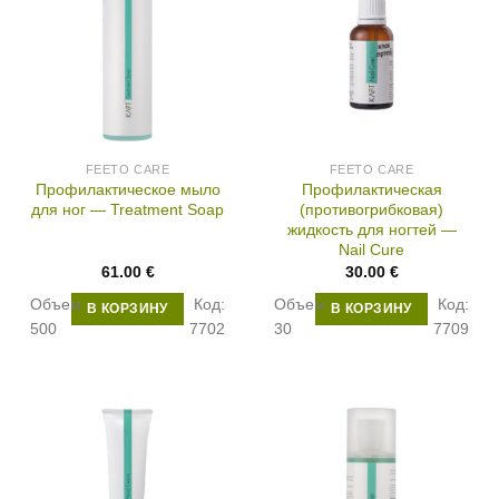
FEETO CARE
FEETO CARE
Профилактическое мыло
Профилактическая
для ног — Treatment Soap
(противогрибковая)
жидкость для ногтей —
Nail Cure
61.00
€
30.00
€
Объем:
Код:
Объем:
Код:
В КОРЗИНУ
В КОРЗИНУ
500
7702
30
7709