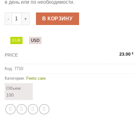
в день или по необходимости.
Количество товара Охлаждающий и успокаивающий гель - Coo
В КОРЗИНУ
EUR
USD
€
23.00
PRICE
Код:
7710
Категория:
Feeto care
Объем:
100