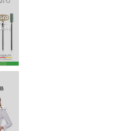
ОГО
ЮРА
НИЯ)
РОВ