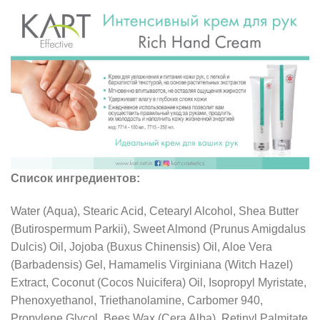
Список
ингредиентов
:
Water (Aqua), Stearic Acid, Cetearyl Alcohol, Shea Butter
(Butirospermum Parkii), Sweet Almond (Prunus Amigdalus
Dulcis) Oil, Jojoba (Buxus Chinensis) Oil, Aloe Vera
(Barbadensis) Gel, Hamamelis Virginiana (Witch Hazel)
Extract, Coconut (Cocos Nuicifera) Oil, Isopropyl Myristate,
Phenoxyethanol, Triethanolamine, Carbomer 940,
Propylene Glycol, Bees Wax (Cera Alba), Retinyl Palmitate