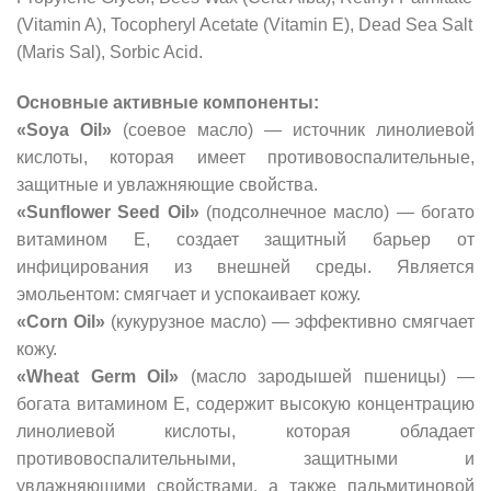
(Vitamin A), Tocopheryl Acetate (Vitamin E), Dead Sea Salt
(Maris Sal), Sorbic Acid.
Основные активные компоненты:
«Soya Oil»
(соевое масло) — источник линолиевой
кислоты, которая имеет противовоспалительные,
защитные и увлажняющие свойства.
«Sunflower Seed Oil»
(подсолнечное масло) — богато
витамином Е, создает защитный барьер от
инфицирования из внешней среды. Является
эмольентом: смягчает и успокаивает кожу.
«Corn Oil»
(кукурузное масло) — эффективно смягчает
кожу.
«Wheat Germ Oil»
(масло зародышей пшеницы) —
богата витамином Е, содержит высокую концентрацию
линолиевой кислоты, которая обладает
противовоспалительными, защитными и
увлажняющими свойствами, а также пальмитиновой